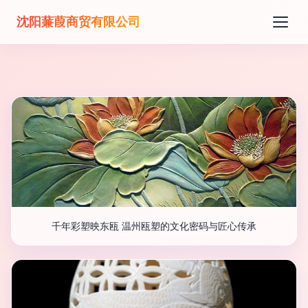
沈阳蒹葭商贸有限公司
千年彩塑映东瓯 温州瓯塑的文化密码与匠心传承