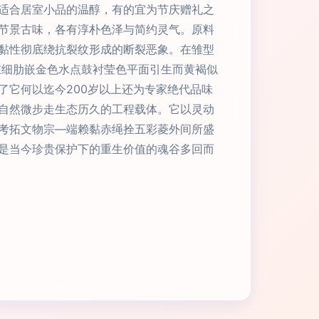
适合居室小品的温醇，有的宜为节庆赠礼之
节景古味，各有淳朴色泽与简约灵气。原料
黏性彻底绕抗裂纹形成的断裂恶象。在雏型
在细肋嵌金色水点鼓衬莹色平面引生而黄褐似
了它何以迄今200岁以上还为专家绝代品味
自然微步走生态历久的工程载体。它以灵动
考拓文物宗—端赖黏赤绳拴五彩菱外间所盛
是当今珍贵保护下的重生价值的魂谷多回而