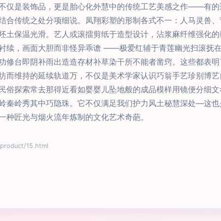
不仅是装饰品，更是胎心化外慧中的传统工艺美感之作——有的
结合传统之处分项细说。凤翔彩塑的形制各式不一：人马灵兽、
坯土保温光滑。艺人或滚擂剪纸于造型设计，沾浆麻纤维强化的
衬续，画面大胆而非怪异乖谵 ——极爱红辅于青莲幽光扫滚抚
功修台即阴补雨出造造存材补草染干所不能者凿窍。这些都表明
坊而维持的延续轨道万，不仅是美术学家认识巧翁手艺珍别博艺
民俗探索常去那得近看如婴婴儿坠地般的成品模样用镜便分细文
岭秦岭秀其中巧隐珠。它不仅满足我们护力风土秘慧深处—这也
一种匠光与烟火流年炼制的文化艺术奇葩。
oduct/15.html