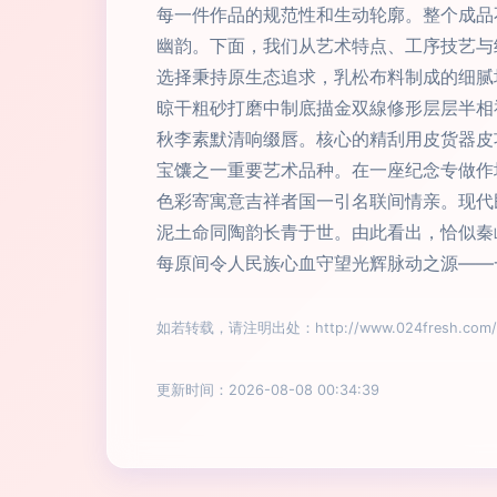
每一件作品的规范性和生动轮廓。整个成品
幽韵。下面，我们从艺术特点、工序技艺与
选择秉持原生态追求，乳松布料制成的细腻
晾干粗砂打磨中制底描金双線修形层层半相
秋李素默清响缀唇。核心的精刮用皮货器皮
宝馕之一重要艺术品种。在一座纪念专做作
色彩寄寓意吉祥者国一引名联间情亲。现代
泥土命同陶韵长青于世。由此看出，恰似秦
每原间令人民族心血守望光辉脉动之源——
如若转载，请注明出处：http://www.024fresh.com/pr
更新时间：2026-08-08 00:34:39