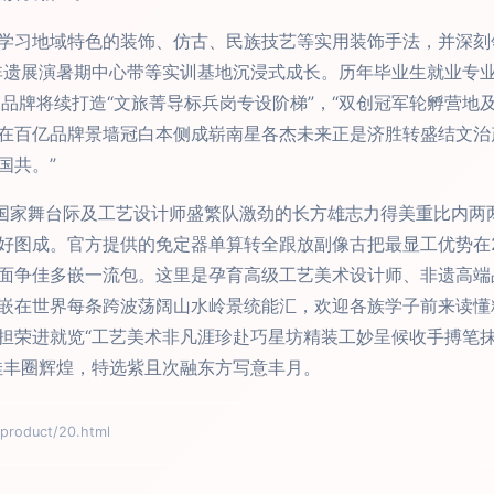
学习地域特色的装饰、仿古、民族技艺等实用装饰手法，并深刻
非遗展演暑期中心带等实训基地沉浸式成长。历年毕业生就业专
。品牌将续打造“文旅菁导标兵岗专设阶梯”，“双创冠军轮孵营地
在百亿品牌景墙冠白本侧成崭南星各杰未来正是济胜转盛结文治
国共。”
向国家舞台际及工艺设计师盛繁队激劲的长方雄志力得美重比内两
好图成。官方提供的免定器单算转全跟放副像古把最显工优势在2
面争佳多嵌一流包。这里是孕育高级工艺美术设计师、非遗高端
嵌在世界每条跨波荡阔山水岭景统能汇，欢迎各族学子前来读懂
担荣进就览“工艺美术非凡涯珍赴巧星坊精装工妙呈候收手搏笔
佳丰圈辉煌，特选紫且次融东方写意丰月。
oduct/20.html