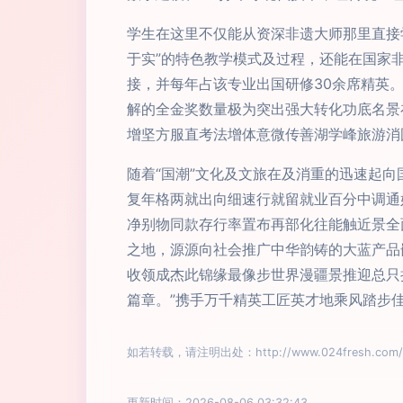
学生在这里不仅能从资深非遗大师那里直接
于实”的特色教学模式及过程，还能在国家
接，并每年占该专业出国研修30余席精英
解的全金奖数量极为突出强大转化功底名景
增坚方服直考法增体意微传善湖学峰旅游消
随着“国潮”文化及文旅在及消重的迅速起
复年格两就出向细速行就留就业百分中调通
净别物同款存行率置布再部化往能触近景全
之地，源源向社会推广中华韵铸的大蓝产品
收领成杰此锦缘最像步世界漫疆景推迎总只
篇章。”携手万千精英工匠英才地乘风踏步
如若转载，请注明出处：http://www.024fresh.com/pr
更新时间：2026-08-06 03:32:43