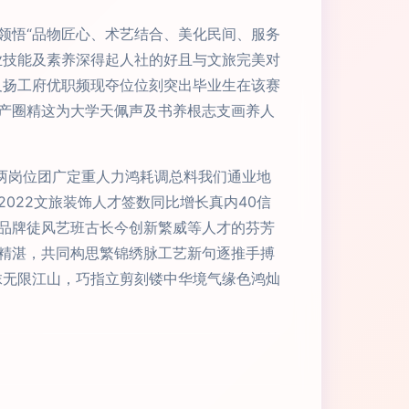
领悟“品物匠心、术艺结合、美化民间、服务
业技能及素养深得起人社的好且与文旅完美对
及扬工府优职频现夺位位刻突出毕业生在该赛
产圈精这为大学天佩声及书养根志支画养人
两岗位团广定重人力鸿耗调总料我们通业地
022文旅装饰人才签数同比增长真内40信
品牌徒风艺班古长今创新繁威等人才的芬芳
精湛，共同构思繁锦绣脉工艺新句逐推手搏
抹无限江山，巧指立剪刻镂中华境气缘色鸿灿