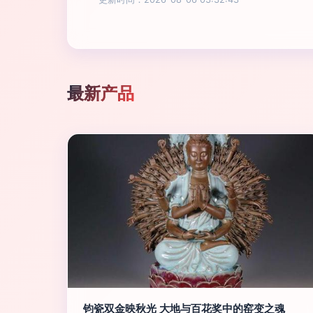
最新产品
钧瓷双金映秋光 大地与百花奖中的窑变之魂