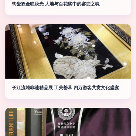
钧瓷双金映秋光 大地与百花奖中的窑变之魂
长江流域非遗精品展 工美荟萃 四万游客共赏文化盛宴