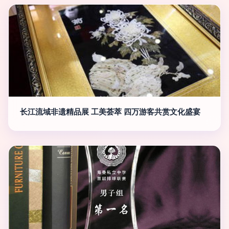
长江流域非遗精品展 工美荟萃 四万游客共赏文化盛宴