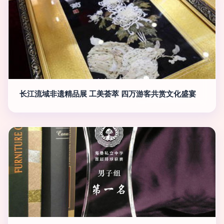
长江流域非遗精品展 工美荟萃 四万游客共赏文化盛宴