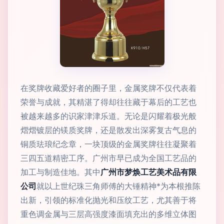
在奖牌收藏爱好者的圈子里，金属奖牌不仅代表着
荣誉与成就，其精湛了得却往往藏于幕后的工艺也
被越来越多的识家津津乐道。无论是闪耀着极光般
熠熠镀层的镁质奖牌，还是散发出深雾复古气息的
铜质珐琅纪念章，一块顶级的金属奖牌往往凝聚着
三四五道精密工序。广州市早已成为全国工艺品的
加工与制造佳地。其中
广州市梦焕工艺美术品有限
公司
就以上世纪珠三角师傅的大锤精神*为本根推陈
出新，引领的标准化抛光和压纹工艺，尤其善于将
重色调金属与三层高强度漆面填充出的多维立体图