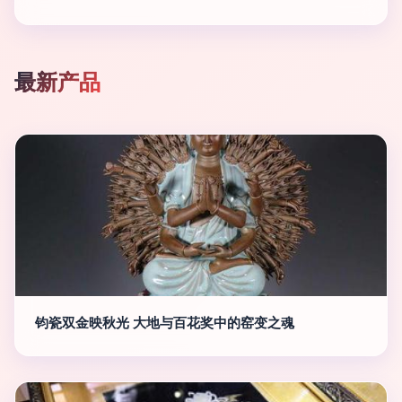
最新产品
钧瓷双金映秋光 大地与百花奖中的窑变之魂